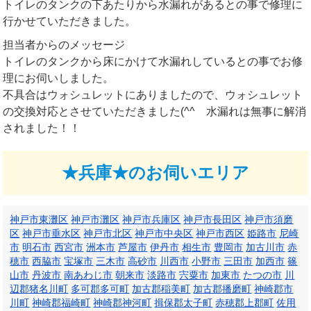
トイレのタンクの下あたりから水漏れがあるとの事で修理に
行かせていただきました。
担当者からのメッセージ
トイレのタンクから床にかけて水漏れしているとの事でお修
理にお伺いしました。
不具合はウォシュレットにありましたので、ウォシュレット
の交換対応とさせていただきました(^^ゞ水漏れは無事に解消
されました！！
★兵庫★のお伺いエリア
神戸市東灘区
神戸市灘区
神戸市兵庫区
神戸市長田区
神戸市須磨
区
神戸市垂水区
神戸市北区
神戸市中央区
神戸市西区
姫路市
尼崎
市
明石市
西宮市
洲本市
芦屋市
伊丹市
相生市
豊岡市
加古川市
赤
穂市
西脇市
宝塚市
三木市
高砂市
川西市
小野市
三田市
加西市
篠
山市
丹波市
南あわじ市
朝来市
淡路市
宍粟市
加東市
たつの市
川
辺郡猪名川町
多可郡多可町
加古郡稲美町
加古郡播磨町
神崎郡市
川町
神崎郡福崎町
神崎郡神河町
揖保郡太子町
赤穂郡上郡町
佐用