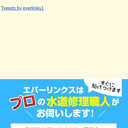
Tweets by everlinks1