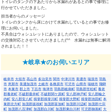
トイレのタンクの下あたりから水漏れがあるとの事で修理に
行かせていただきました。
担当者からのメッセージ
トイレのタンクから床にかけて水漏れしているとの事でお修
理にお伺いしました。
不具合はウォシュレットにありましたので、ウォシュレット
の交換対応とさせていただきました(^^ゞ水漏れは無事に解消
されました！！
★岐阜★のお伺いエリア
岐阜市
大垣市
高山市
多治見市
関市
中津川市
美濃市
瑞浪市
羽島
市
恵那市
美濃加茂市
土岐市
各務原市
可児市
山県市
瑞穂市
飛騨
市
本巣市
郡上市
下呂市
海津市
羽島郡岐南町
羽島郡笠松町
養老
郡養老町
不破郡垂井町
不破郡関ケ原町
安八郡神戸町
安八郡輪之
内町
安八郡安八町
揖斐郡揖斐川町
揖斐郡大野町
揖斐郡池田町
本
巣郡北方町
加茂郡坂祝町
加茂郡富加町
加茂郡川辺町
加茂郡七宗
町
加茂郡八百津町
加茂郡白川町
加茂郡東白川村
可児郡御嵩町
大