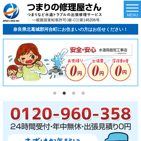
togg
navi
MENU
奈良県北葛城郡河合町にお住まいの方はお任せください！