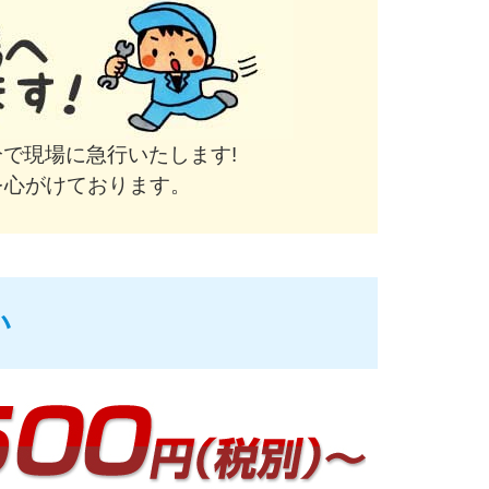
で現場に急行いたします!
を心がけております。
い