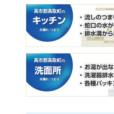
高市郡高取町
の
水漏れ･つまり
高市郡高取町
の
水漏れ･つまり