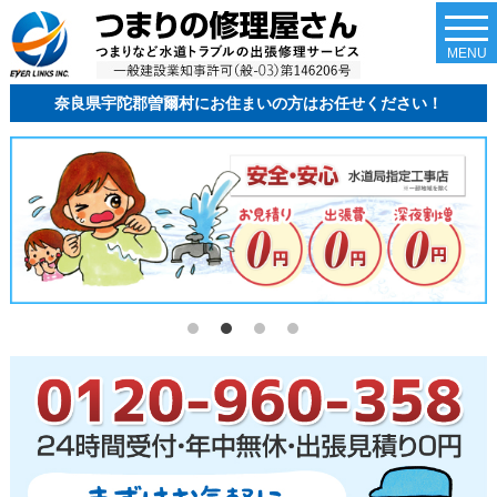
togg
navi
MENU
奈良県宇陀郡曽爾村にお住まいの方はお任せください！