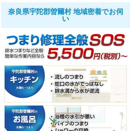
奈良県宇陀郡曽爾村 地域密着でお伺
い
宇陀郡曽爾村
の
水漏れ･つまり
宇陀郡曽爾村
の
水漏れ･つまり