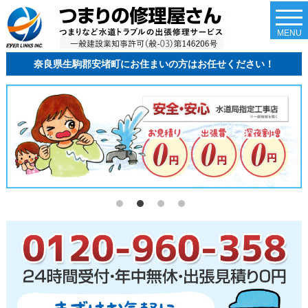
togg
navi
MENU
奈良県生駒郡安堵町にお住まいの方はお任せください！