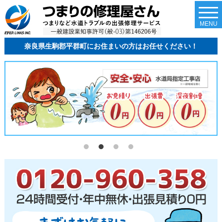
togg
navi
MENU
奈良県生駒郡平群町にお住まいの方はお任せください！