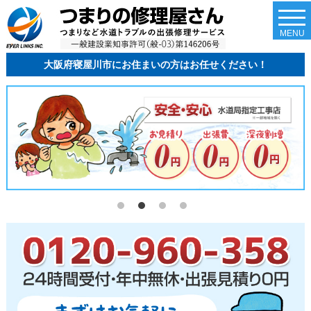
togg
navi
MENU
大阪府寝屋川市にお住まいの方はお任せください！