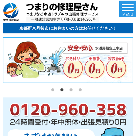
togg
navi
MENU
京都府京丹後市にお住まいの方はお任せください！