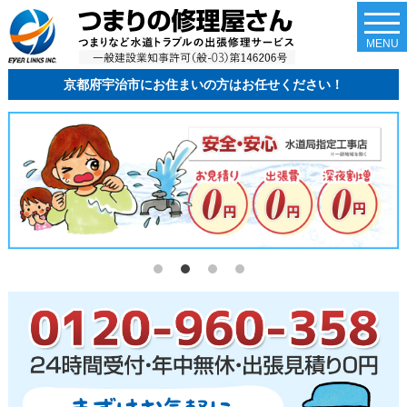
togg
navi
MENU
京都府宇治市にお住まいの方はお任せください！