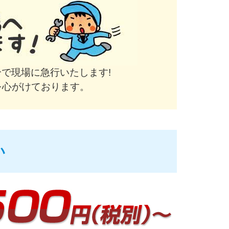
で現場に急行いたします!
を心がけております。
い