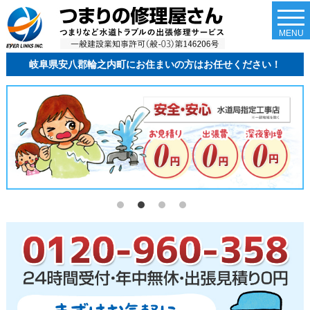
togg
navi
MENU
岐阜県安八郡輪之内町にお住まいの方はお任せください！