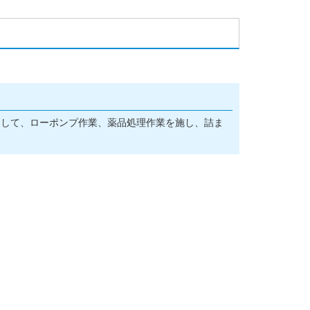
！
として、ローポンプ作業、薬品処理作業を施し、詰ま