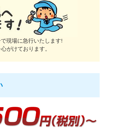
で現場に急行いたします!
を心がけております。
い