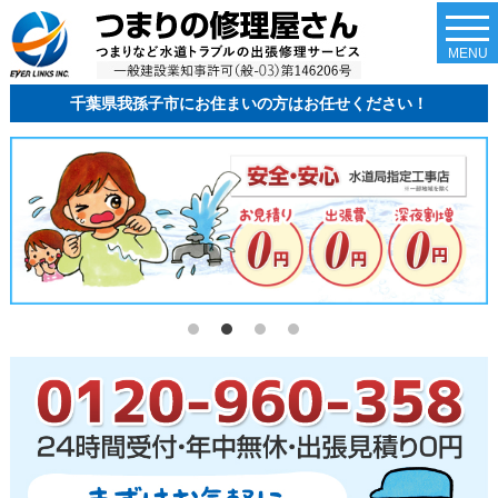
togg
navi
MENU
千葉県我孫子市にお住まいの方はお任せください！