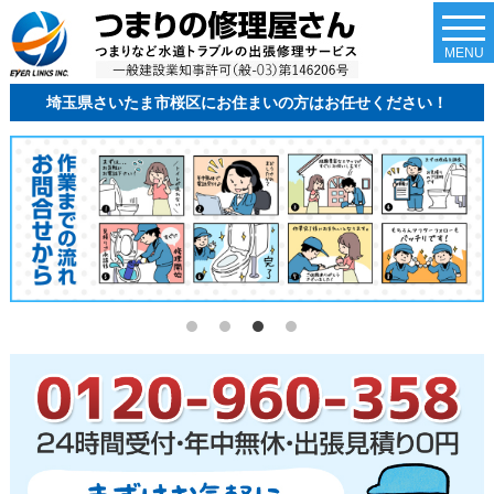
togg
navi
MENU
埼玉県さいたま市桜区にお住まいの方はお任せください！